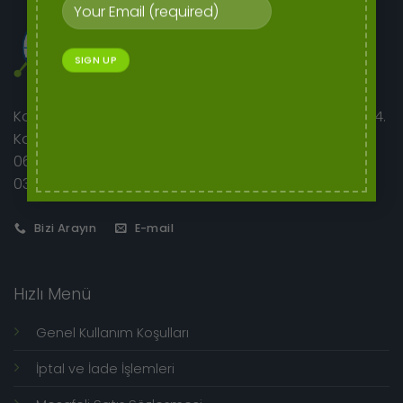
Korkutreis Mah. Atatürk Bulvarı sıhhıye merkez iş hanı 4.
Kat No:46/42
06400 Çankaya/Ankara
0312 230 08 52 - 0505 282 60 14
Bizi Arayın
E-mail
Hızlı Menü
Genel Kullanım Koşulları
İptal ve İade İşlemleri