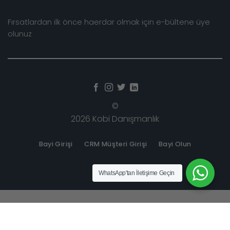
Fırsatlardan ilk önce haerdar olmak için e-bültene üye
olunuz
©
2026 Kobi Danışmanlık
Bayi Girişi
CRM Müşteri Girişi
Bayi Olun
WhatsApp
'tan İletişime Geçin