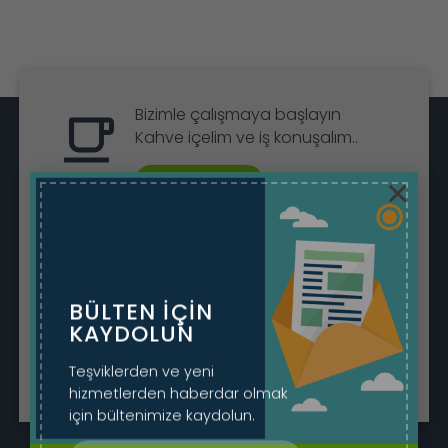
Bizimle çalışmaya başlayın
Kahve içelim ve iş konuşalım..
×
Randevu Al
Önce sohbet etmek ister misin?
Bizimle WhatsApp aracılığıyla
BÜLTEN IÇIN
sohbet edin.
KAYDOLUN
Sohbete Başla
Teşviklerden ve yeni
hizmetlerden haberdar olmak
için bültenimize kaydolun.