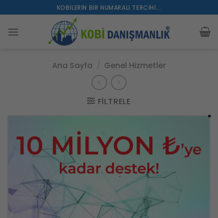
İçeriğe
KOBILERIN BIR NUMARALI TERCIHI...
atla
Ana Sayfa
/
Genel Hizmetler
FILTRELE