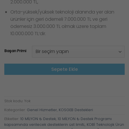
2.000.000 TL,
Orta-yüksek/yüksek teknoloji alanında yer alan
ürünler için geri ödemeli 7.000.000 TL ve geri
ödemesiz 3.000.000 TL olmak üzere toplam
10.000.000 TL’dir.
Başarı Primi
Sepete Ekle
Stok kodu:
Yok
Kategoriler:
Genel Hizmetler
,
KOSGEB Destekleri
Etiketler:
10 MİLYON ₺ Destek
,
10 MİLYON ₺ Destek Programı
kapsamında verilecek desteklerin üst limiti;
,
KOBİ Teknolojik Ürün