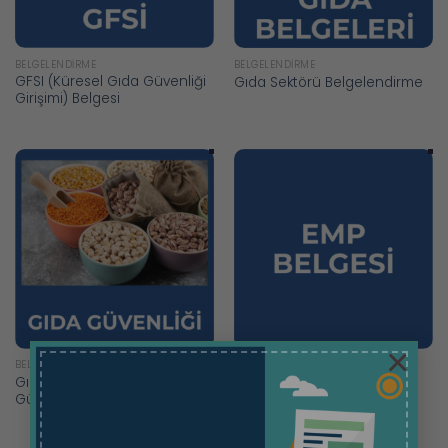
BELGELENDIRME
BELGELENDIRME
GFSI (Küresel Gıda Güvenliği
Gıda Sektörü Belgelendirme
Girişimi) Belgesi
×
BELGELENDIRME
BELGELENDIRME
Gıda Sektörü Kalite Ve Gıda
Gıda Tesisleri İçin Çevresel
Güvenliği Sertifikaları
İzleme Programı (EMP)