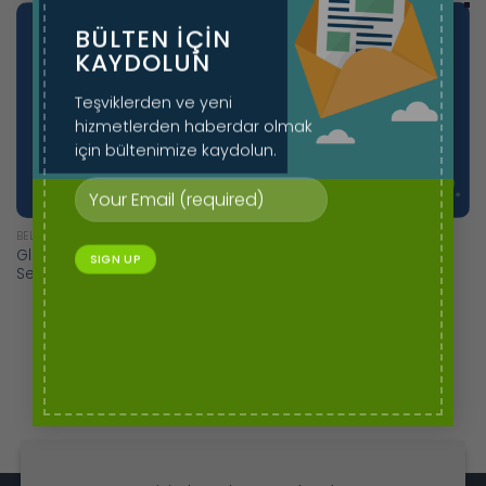
BÜLTEN IÇIN
KAYDOLUN
Teşviklerden ve yeni
hizmetlerden haberdar olmak
için bültenimize kaydolun.
BELGELENDIRME
BELGELENDIRME
Global Organik Tekstil
GLOBALGAP Belgesi
Sertifikası (GOTS)
1
2
3
4
5
6