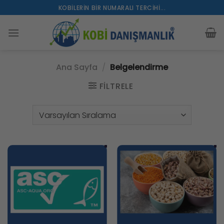
İçeriğe
KOBILERIN BIR NUMARALI TERCIHI...
atla
Ana Sayfa
/
Belgelendirme
FILTRELE