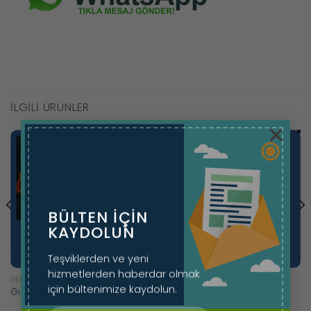
İLGILI ÜRÜNLER
×
BÜLTEN IÇIN
KAYDOLUN
Teşviklerden ve yeni
hizmetlerden haberdar olmak
GENEL HIZMETLER
GENEL HIZMETLER
için bültenimize kaydolun.
Gıda Sektörü Belgelendirme
Organik Ürün Belgesi