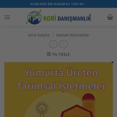
İçeriğe
KOBILERIN BIR NUMARALI TERCIHI...
atla
Ana Sayfa
/
Genel Hizmetler
FILTRELE