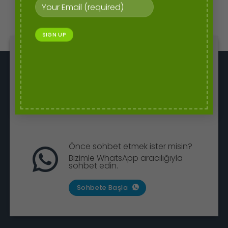
Bizimle çalışmaya başlayın
Kahve içelim ve iş konuşalım..
Randevu Al
Önce sohbet etmek ister misin?
Bizimle WhatsApp aracılığıyla
sohbet edin.
Sohbete Başla