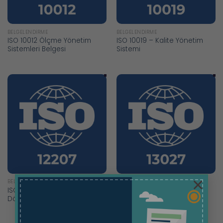
BELGELENDIRME
BELGELENDIRME
ISO 10012 Ölçme Yönetim
ISO 10019 – Kalite Yönetim
Sistemleri Belgesi
Sistemi
×
BELGELENDIRME
BELGELENDIRME
ISO 12207 Yazılım Yaşam
ISO 13027 Hijyen ve
Döngüsü Süreçleri Belgesi
Sanitasyon Belgesi