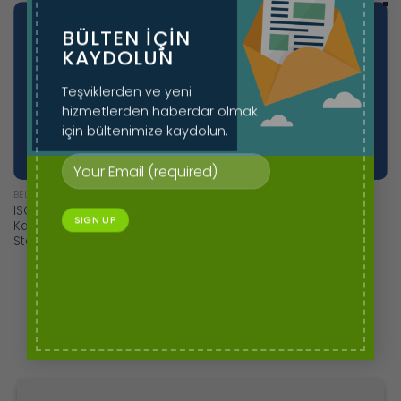
BÜLTEN IÇIN
KAYDOLUN
Teşviklerden ve yeni
hizmetlerden haberdar olmak
için bültenimize kaydolun.
BELGELENDIRME
BELGELENDIRME
ISO 13485 Medikal Sektörde
ISO 14001 Çevre Yönetim
Kalite Yönetim Sistemi
Sistemi
Standardı
1
2
3
4