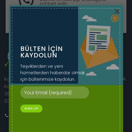
sohbet edin.
×
Sohbete Başla
BÜLTEN IÇIN
KAYDOLUN
Teşviklerden ve yeni
hizmetlerden haberdar olmak
için bültenimize kaydolun.
Korkutreis Mah. Atatürk Bulvarı sıhhıye merkez iş hanı 4.
Kat No:46/42
06400 Çankaya/Ankara
0312 230 08 52 - 0505 282 60 14
Bizi Arayın
E-mail