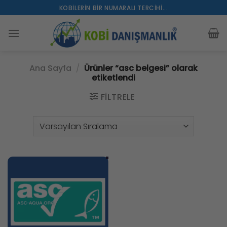
İçeriğe
KOBILERIN BIR NUMARALI TERCIHI...
atla
Ana Sayfa
/
Ürünler “asc belgesi” olarak
etiketlendi
FILTRELE