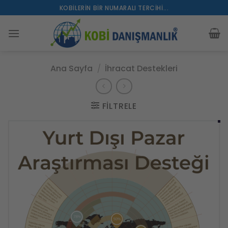
İçeriğe
KOBILERIN BIR NUMARALI TERCIHI...
atla
Ana Sayfa
/
İhracat Destekleri
FILTRELE