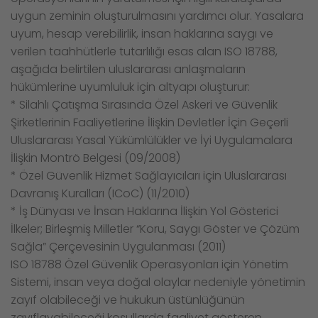
uygun zeminin oluşturulmasını yardımcı olur. Yasalara
uyum, hesap verebilirlik, insan haklarına saygı ve
verilen taahhütlerle tutarlılığı esas alan ISO 18788,
aşağıda belirtilen uluslararası anlaşmaların
hükümlerine uyumluluk için altyapı oluşturur:
* Silahlı Çatışma Sırasında Özel Askeri ve Güvenlik
Şirketlerinin Faaliyetlerine İlişkin Devletler İçin Geçerli
Uluslararası Yasal Yükümlülükler ve İyi Uygulamalara
İlişkin Montrö Belgesi (09/2008)
* Özel Güvenlik Hizmet Sağlayıcıları için Uluslararası
Davranış Kuralları (ICoC) (11/2010)
* İş Dünyası ve İnsan Haklarına İlişkin Yol Gösterici
İlkeler; Birleşmiş Milletler “Koru, Saygı Göster ve Çözüm
Sağla” Çerçevesinin Uygulanması (2011)
ISO 18788 Özel Güvenlik Operasyonları için Yönetim
Sistemi, insan veya doğal olaylar nedeniyle yönetimin
zayıf olabileceği ve hukukun üstünlüğünün
zayıflayabileceği koşullarda faaliyet gösteren