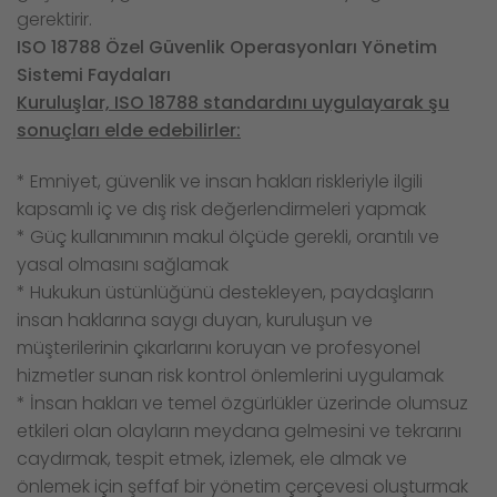
gerektirir.
ISO 18788 Özel Güvenlik Operasyonları Yönetim
Sistemi Faydaları
Kuruluşlar, ISO 18788 standardını uygulayarak şu
sonuçları elde edebilirler:
* Emniyet, güvenlik ve insan hakları riskleriyle ilgili
kapsamlı iç ve dış risk değerlendirmeleri yapmak
* Güç kullanımının makul ölçüde gerekli, orantılı ve
yasal olmasını sağlamak
* Hukukun üstünlüğünü destekleyen, paydaşların
insan haklarına saygı duyan, kuruluşun ve
müşterilerinin çıkarlarını koruyan ve profesyonel
hizmetler sunan risk kontrol önlemlerini uygulamak
* İnsan hakları ve temel özgürlükler üzerinde olumsuz
etkileri olan olayların meydana gelmesini ve tekrarını
caydırmak, tespit etmek, izlemek, ele almak ve
önlemek için şeffaf bir yönetim çerçevesi oluşturmak