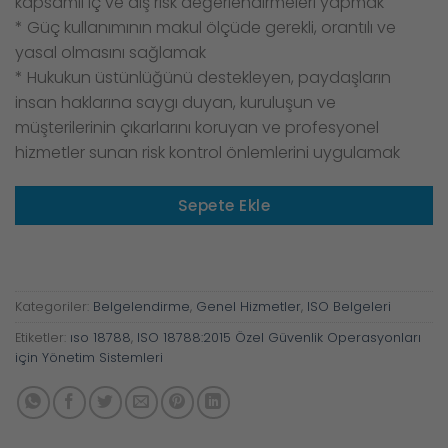
kapsamlı iç ve dış risk değerlendirmeleri yapmak
* Güç kullanımının makul ölçüde gerekli, orantılı ve
yasal olmasını sağlamak
* Hukukun üstünlüğünü destekleyen, paydaşların
insan haklarına saygı duyan, kuruluşun ve
müşterilerinin çıkarlarını koruyan ve profesyonel
hizmetler sunan risk kontrol önlemlerini uygulamak
Sepete Ekle
Kategoriler:
Belgelendirme
,
Genel Hizmetler
,
ISO Belgeleri
Etiketler:
ıso 18788
,
ISO 18788:2015 Özel Güvenlik Operasyonları
için Yönetim Sistemleri