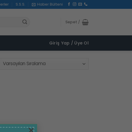
erler
S.S.S.
Haber Bülteni
Sepet /
Giriş Yap / Üye Ol
×