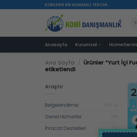
İçeriğe
KOBILERIN BIR NUMARALI TERCIHI...
atla
Anasayfa
Kurumsal
Hizmetlerim
Ana Sayfa
/
Ürünler “Yurt İçi F
etiketlendi
Araştır
Belgelendirme
(66)
Genel Hizmetler
(84)
İhracat Destekleri
(16)