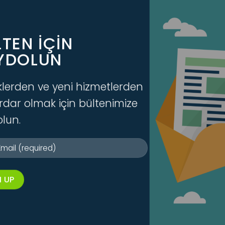
TEN IÇIN
L HIZMETLER
YDOLUN
tme Geliştirme Destekleri
klerden ve yeni hizmetlerden
dar olmak için bültenimize
lun.
 başlayın
Önce sohbe
alım..
Bizimle Whats
Sohbete Baş
Hızlı Menü
Kurumsal