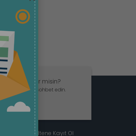
t etmek ister misin?
App aracılığıyla sohbet edin.
la
E-Bültene Kayıt Ol