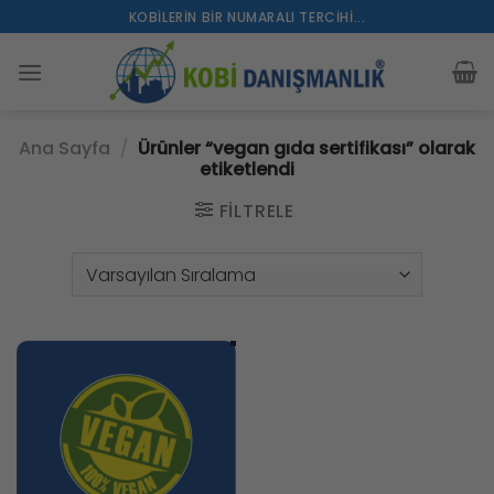
İçeriğe
KOBILERIN BIR NUMARALI TERCIHI...
atla
Ana Sayfa
/
Ürünler “vegan gıda sertifikası” olarak
etiketlendi
FILTRELE