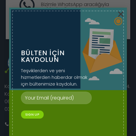
Bizimle WhatsApp aracılığıyla
sohbet edin.
×
Sohbete Başla
BÜLTEN IÇIN
KAYDOLUN
Teşviklerden ve yeni
hizmetlerden haberdar olmak
için bültenimize kaydolun.
Korkutreis Mah. Atatürk Bulvarı sıhhıye merkez iş hanı 4.
Kat No:46/42
06400 Çankaya/Ankara
0312 230 08 52 - 0505 282 60 14
Bizi Arayın
E-mail