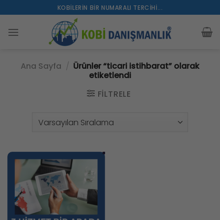
İçeriğe
KOBILERIN BIR NUMARALI TERCIHI...
atla
Ana Sayfa
/
Ürünler “ticari istihbarat” olarak
etiketlendi
FILTRELE