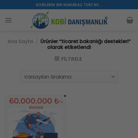
İçeriğe
KOBILERIN BIR NUMARALI TERCIHI...
atla
Ana Sayfa
/
Ürünler “ticaret bakanlığı destekleri”
olarak etiketlendi
FILTRELE