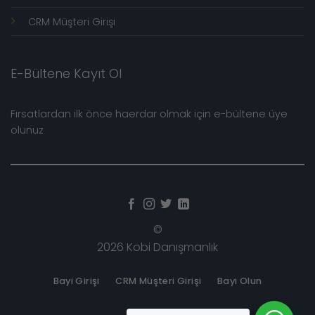
CRM Müşteri Girişi
E-Bültene Kayıt Ol
Fırsatlardan ilk önce haerdar olmak için e-bültene üye
olunuz
©
2026 Kobi Danışmanlık
Bayi Girişi
CRM Müşteri Girişi
Bayi Olun