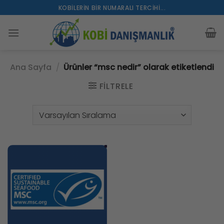
İçeriğe
KOBILERIN BIR NUMARALI TERCIHI...
atla
Ana Sayfa
/
Ürünler “msc nedir” olarak etiketlendi
FILTRELE