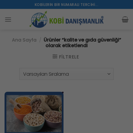
İçeriğe
KOBILERIN BIR NUMARALI TERCIHI...
atla
Ana Sayfa
/
Ürünler “kalite ve gıda güvenliği”
olarak etiketlendi
FILTRELE