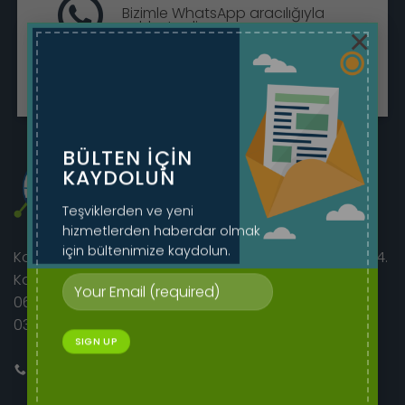
Bizimle WhatsApp aracılığıyla
sohbet edin.
×
Sohbete Başla
BÜLTEN IÇIN
KAYDOLUN
Teşviklerden ve yeni
hizmetlerden haberdar olmak
için bültenimize kaydolun.
Korkutreis Mah. Atatürk Bulvarı sıhhıye merkez iş hanı 4.
Kat No:46/42
06400 Çankaya/Ankara
0312 230 08 52 - 0505 282 60 14
Bizi Arayın
E-mail