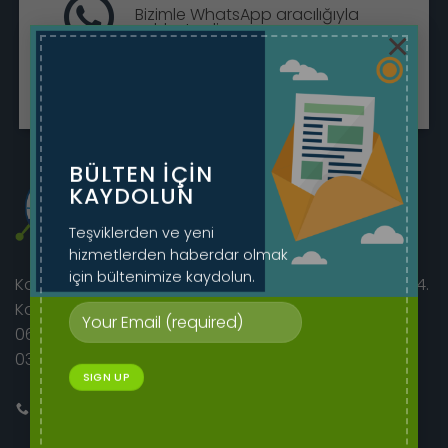
Bizimle WhatsApp aracılığıyla
sohbet edin.
×
Sohbete Başla
BÜLTEN IÇIN
KAYDOLUN
Teşviklerden ve yeni
hizmetlerden haberdar olmak
için bültenimize kaydolun.
Korkutreis Mah. Atatürk Bulvarı sıhhıye merkez iş hanı 4.
Kat No:46/42
06400 Çankaya/Ankara
0312 230 08 52 - 0505 282 60 14
Bizi Arayın
E-mail