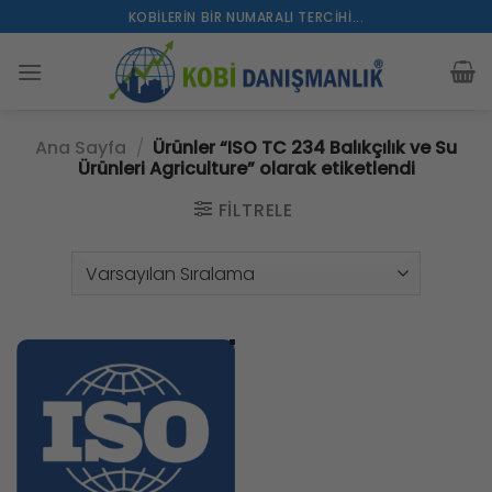
İçeriğe
KOBILERIN BIR NUMARALI TERCIHI...
atla
Ana Sayfa
/
Ürünler “ISO TC 234 Balıkçılık ve Su
Ürünleri Agriculture” olarak etiketlendi
FILTRELE