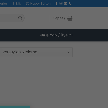
erler
S.S.S.
Haber Bülteni
Sepet /
Giriş Yap / Üye Ol