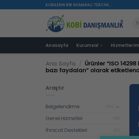
İçeriğe
KOBILERIN BIR NUMARALI TERCIHI...
atla
Anasayfa
Kurumsal
Hizmetlerim
Ana Sayfa
/
Ürünler “ISO 14298 
bazı faydaları” olarak etiketlend
Araştır
Belgelendirme
(66)
Genel Hizmetler
(84)
İhracat Destekleri
(16)