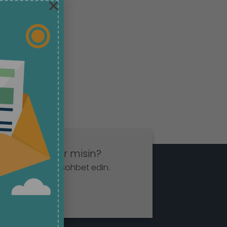
×
t etmek ister misin?
App aracılığıyla sohbet edin.
la