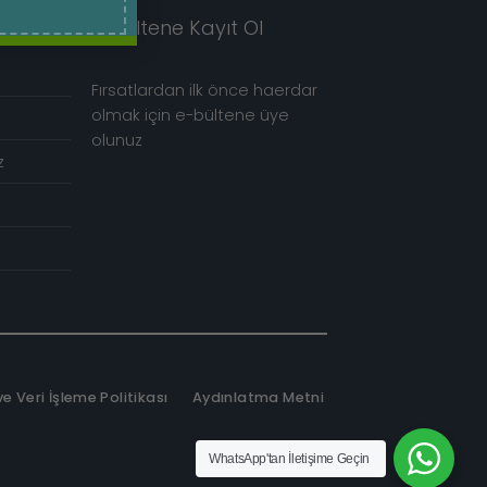
E-Bültene Kayıt Ol
Fırsatlardan ilk önce haerdar
olmak için e-bültene üye
olunuz
z
 ve Veri İşleme Politikası
Aydınlatma Metni
WhatsApp
'tan İletişime Geçin