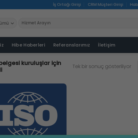
İş Ortağı Girişi
CRM Müşteri Girişi
Hab
Ara:
iz
Hibe Haberleri
Referanslarımız
İletişim
belgesi kuruluşlar için
Tek bir sonuç gösteriliyor
i