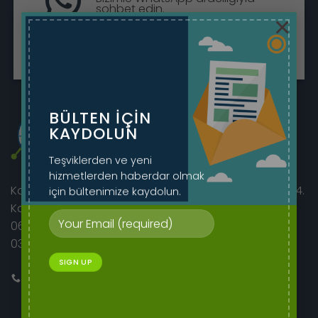
sohbet edin.
×
Sohbete Başla
BÜLTEN IÇIN
KAYDOLUN
Teşviklerden ve yeni
hizmetlerden haberdar olmak
için bültenimize kaydolun.
Korkutreis Mah. Atatürk Bulvarı sıhhıye merkez iş hanı 4.
Kat No:46/42
06400 Çankaya/Ankara
0312 230 08 52 - 0505 282 60 14
Bizi Arayın
E-mail