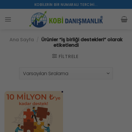
İçeriğe
KOBILERIN BIR NUMARALI TERCIHI...
atla
Ana Sayfa
/
Ürünler “iş birliği destekleri” olarak
etiketlendi
FILTRELE