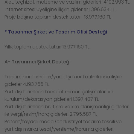
Alet, teçhizat, malzeme ve yazılım giderleri 4.192.993 TL
İnternet sitesi üyeliğine ilişkin giderler 1.396.634 TL
Proje başına toplam destek tutarı 13.977.160 TL
* Tasarımcı Şirket ve Tasarım Ofisi Desteği
Yıllık toplam destek tutarı 13.977.160 TL
A- Tasarımcı Şirket Desteği
Tanıtım harcamaları/yurt dışı fuar katılımlarına ilişkin
giderler 4.193.766 TL
Yurt dışı birimlerin konsept mimari çalışmaları ve
kurulum/dekorasyon giderleri 1.397.407 TL
Yurt dışı birimlerin brüt kira ve kira danışmanlığı giderleri
ile vergi/resim/harç giderleri 2.795.587 TL
Patent/faydalı model/endüstriyel tasarım tescili ve
yurt dışı marka tescil/yenileme/koruma giderleri