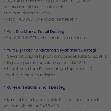
belgeleri almaya yönelik giderlerle test/analiz
raporlarının giderleri desteklenir.
• Harcamalarınızın %50’si,
• Yılda 11.183.893 TL’ye kadar desteklenir.
* Yurt Dışı Marka Tescil Desteği
-Yıllık 2.096.497 TL’ye kadar destek alabilirsiniz.
* Yurt Dışı Pazar Araştırma Seyahatleri Desteği
– Seyahat başına toplam alınabilecek tutar 278.091 TL
– Kişi başı günlük konaklama gideri 6.952 TL
– Üstelik yılda tam 5 seyahat için toplamda 20
seyahat destek alabilirsiniz.
* Küresel Tedarik Zinciri Desteği
– Küresel tedarik zinciri yetkinlik projesi kapsamında
yer alan giderler 41.943.847 TL