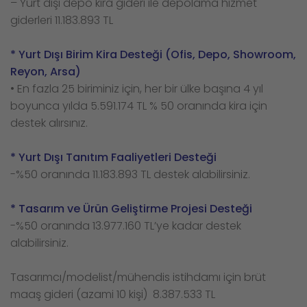
– Yurt dışı depo kira gideri ile depolama hizmet
giderleri 11.183.893 TL
* Yurt Dışı Birim Kira Desteği (Ofis, Depo, Showroom,
Reyon, Arsa)
• En fazla 25 biriminiz için, her bir ülke başına 4 yıl
boyunca yılda 5.591.174 TL % 50 oranında kira için
destek alırsınız.
* Yurt Dışı Tanıtım Faaliyetleri Desteği
-%50 oranında 11.183.893 TL destek alabilirsiniz.
* Tasarım ve Ürün Geliştirme Projesi Desteği
-%50 oranında 13.977.160 TL’ye kadar destek
alabilirsiniz.
Tasarımcı/modelist/mühendis istihdamı için brüt
maaş gideri (azami 10 kişi) 8.387.533 TL