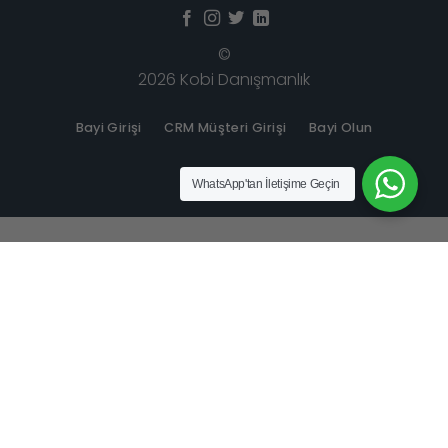
©
2026 Kobi Danışmanlık
Bayi Girişi
CRM Müşteri Girişi
Bayi Olun
WhatsApp
'tan İletişime Geçin