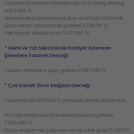
Tasarımcı/modelist istihdamı için brüt maaş desteği
4.473.402 TL
Uluslararası pazarlarda rekabet avantajını arttırmak
üzere alınan danışmanlık giderleri 2.236.315 TL
Yıllık toplam destek tutarı 13.977.160 TL
* Gemi ve Yat Sektöründe Faaliyet Gösteren
Şirketlere Tasarım Desteği
Tasarım hizmetine ilişkin giderler 8.387.533 TL
* Çok Kanallı Zincir Mağaza Desteği
Toplamda 55.925.645 TL ye kadar destek alabilirsiniz.
Yurt dışı marka tescil/yenileme/koruma giderleri
2.096.497 TL
Pazar araştırması çalışması ve raporları gideri 5.591.174