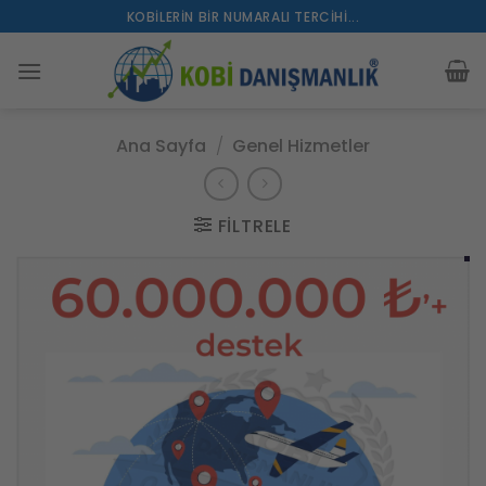
İçeriğe
KOBILERIN BIR NUMARALI TERCIHI...
atla
Ana Sayfa
/
Genel Hizmetler
FILTRELE