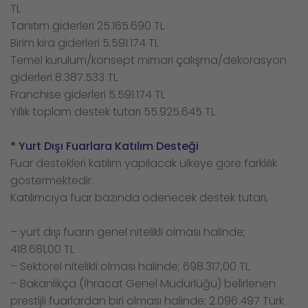
TL
Tanıtım giderleri 25.165.690 TL
Birim kira giderleri 5.591.174 TL
Temel kurulum/konsept mimari çalışma/dekorasyon
giderleri 8.387.533 TL
Franchise giderleri 5.591.174 TL
Yıllık toplam destek tutarı 55.925.645 TL
* Yurt Dışı Fuarlara Katılım Desteği
Fuar destekleri katılım yapılacak ülkeye göre farklılık
göstermektedir.
Katılımcıya fuar bazında ödenecek destek tutarı,
– yurt dışı fuarın genel nitelikli olması halinde;
418.681,00 TL
– Sektörel nitelikli olması halinde; 698.317,00 TL
– Bakanlıkça (İhracat Genel Müdürlüğü) belirlenen
prestijli fuarlardan biri olması halinde; 2.096.497 Türk