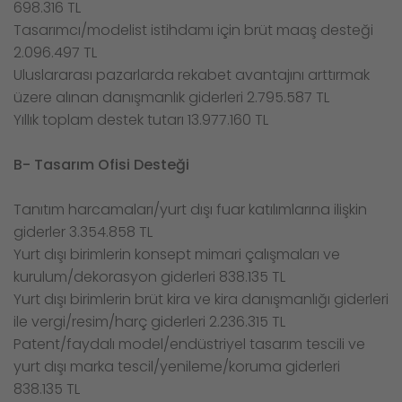
698.316 TL
Tasarımcı/modelist istihdamı için brüt maaş desteği
2.096.497 TL
Uluslararası pazarlarda rekabet avantajını arttırmak
üzere alınan danışmanlık giderleri 2.795.587 TL
Yıllık toplam destek tutarı 13.977.160 TL
B- Tasarım Ofisi Desteği
Tanıtım harcamaları/yurt dışı fuar katılımlarına ilişkin
giderler 3.354.858 TL
Yurt dışı birimlerin konsept mimari çalışmaları ve
kurulum/dekorasyon giderleri 838.135 TL
Yurt dışı birimlerin brüt kira ve kira danışmanlığı giderleri
ile vergi/resim/harç giderleri 2.236.315 TL
Patent/faydalı model/endüstriyel tasarım tescili ve
yurt dışı marka tescil/yenileme/koruma giderleri
838.135 TL