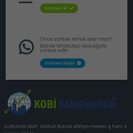
Randevu Al
Önce sohbet etmek ister misin?
Bizimle WhatsApp aracılığıyla
sohbet edin.
Sohbete Başla
Korkutreis Mah. Atatürk Bulvarı sıhhıye merkez iş hanı 4.