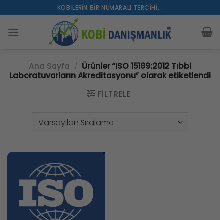
İçeriğe
KOBILERIN BIR NUMARALI TERCIHI...
atla
Ana Sayfa
/
Ürünler “ISO 15189:2012 Tıbbi
Laboratuvarların Akreditasyonu” olarak etiketlendi
FILTRELE