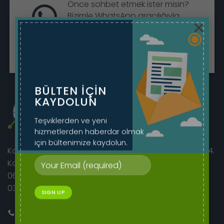
Önce sohbet etmek ister misin?
Bizimle WhatsApp aracılığıyla
×
sohbet edin.
Sohbete Başla
BÜLTEN IÇIN
KAYDOLUN
Teşviklerden ve yeni
hizmetlerden haberdar olmak
için bültenimize kaydolun.
Korkutreis Mah. Atatürk Bulvarı sıhhıye merkez iş hanı 4.
Kat No:46/42
06400 Çankaya/Ankara
0312 230 08 52 - 0505 282 60 14
Bizi Arayın
E-mail