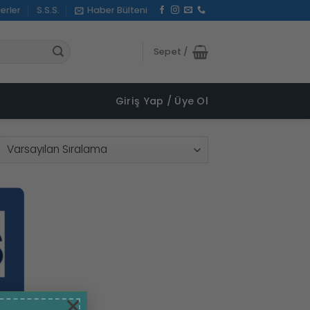
erler
S.S.S.
Haber Bülteni
Sepet /
Giriş Yap / Üye Ol
×