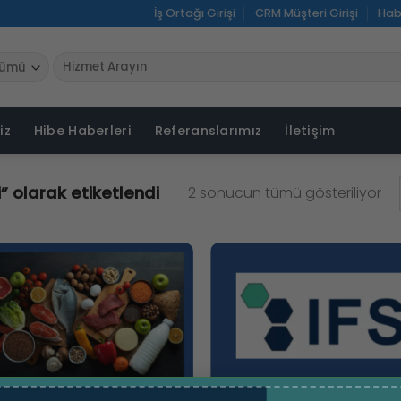
İş Ortağı Girişi
CRM Müşteri Girişi
Hab
Ara:
iz
Hibe Haberleri
Referanslarımız
İletişim
” olarak etiketlendi
2 sonucun tümü gösteriliyor