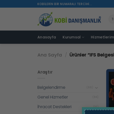
İçeriğe
KOBILERIN BIR NUMARALI TERCIHI...
atla
Anasayfa
Kurumsal
Hizmetlerim
Ana Sayfa
/
Ürünler “IFS Belgesi
Araştır
Belgelendirme
(66)
Genel Hizmetler
(84)
İhracat Destekleri
(16)