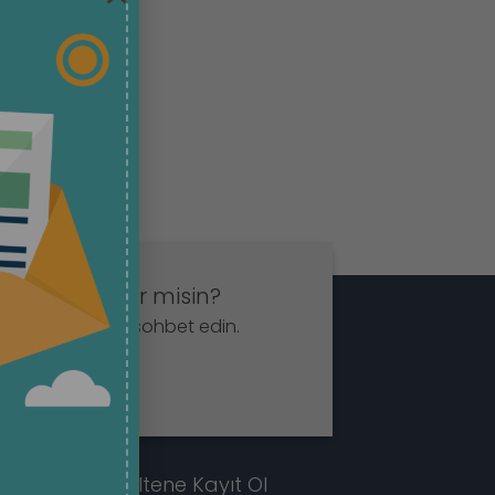
t etmek ister misin?
App aracılığıyla sohbet edin.
la
E-Bültene Kayıt Ol