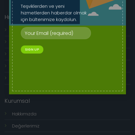
Teşviklerden ve yeni
hizmetlerden haberdar olmak
Hızlı Menü
için bültenimize kaydolun.
Genel Kullanım Koşulları
İptal ve İade İşlemleri
Mesafeli Satış Sözleşmesi
Ön Bilgilendirme Formu
Üyelik Sözleşmesi
Kurumsal
Hakkımızda
Değerlerimiz