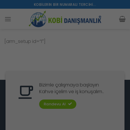
İçeriğe
KOBILERIN BIR NUMARALI TERCIHI...
atla
[arm_setup id=”1″]
Bizimle çalışmaya başlayın
Kahve içelim ve iş konuşalım..
Randevu Al