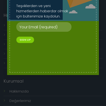
Teşviklerden ve yeni
hizmetlerden haberdar olmak
Hızlı Menü
için bültenimize kaydolun.
Genel Kullanım Koşulları
İptal ve İade İşlemleri
Mesafeli Satış Sözleşmesi
Ön Bilgilendirme Formu
Üyelik Sözleşmesi
Kurumsal
Hakkımızda
Değerlerimiz