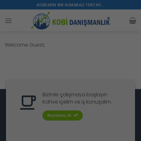
İçeriğe
KOBILERIN BIR NUMARALI TERCIHI...
atla
Welcome Guest,
Bizimle çalışmaya başlayın
Kahve içelim ve iş konuşalım..
Randevu Al