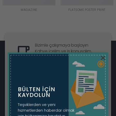
MAGAZINE
FLATSOME POSTER PRINT
Bizimle çalışmaya başlayın
Kahve içelim ve iş konuşalım..
×
Randevu Al
BÜLTEN IÇIN
Önce sohbet etmek ister misin?
KAYDOLUN
Bizimle WhatsApp aracılığıyla
sohbet edin.
Teşviklerden ve yeni
hizmetlerden haberdar olmak
Sohbete Başla
için bültenimize kaydolun.