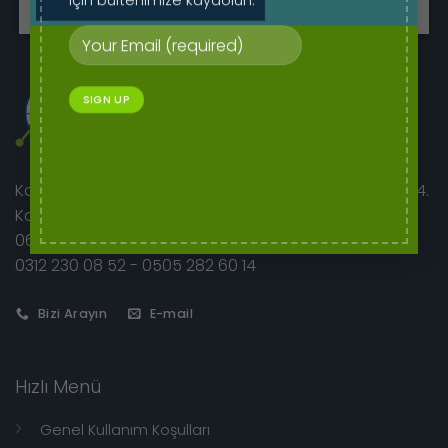
Korkutreis Mah. Atatürk Bulvarı sıhhıye merkez iş hanı 4.
Kat No:46/42
06400 Çankaya/Ankara
0312 230 08 52 - 0505 282 60 14
Bizi Arayın
E-mail
Hızlı Menü
Genel Kullanım Koşulları