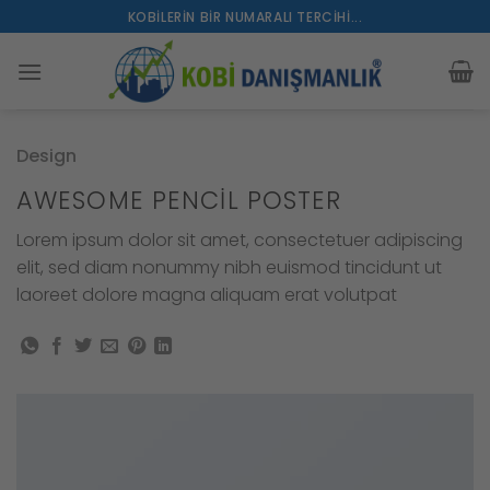
İçeriğe
KOBILERIN BIR NUMARALI TERCIHI...
atla
Design
AWESOME PENCIL POSTER
Lorem ipsum dolor sit amet, consectetuer adipiscing
elit, sed diam nonummy nibh euismod tincidunt ut
laoreet dolore magna aliquam erat volutpat